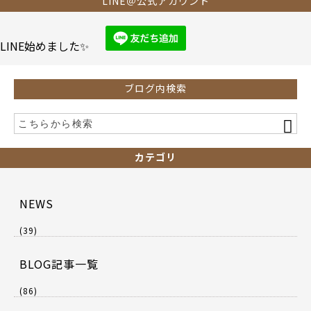
b
LINE＠公式アカウント
o
o
LINE始めました✨
k
ブログ内検索
カテゴリ
NEWS
(39)
BLOG記事一覧
(86)