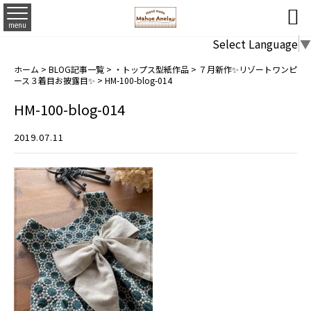

menu
Select Language
▼
ホーム
>
BLOG記事一覧
>
・トップス型紙作品
>
７月新作✨リゾートワンピ
ース３着目お披露目✨
>
HM-100-blog-014
HM-100-blog-014
2019.07.11