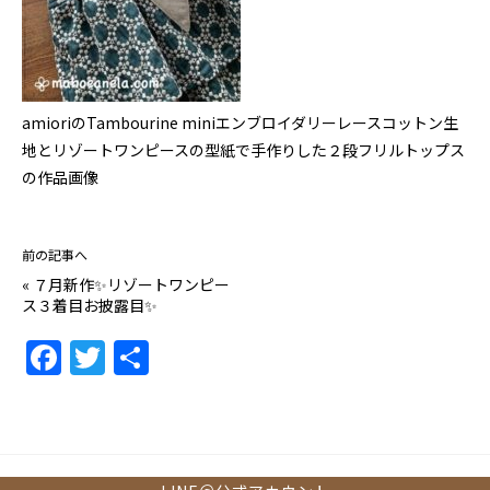
amioriのTambourine miniエンブロイダリーレースコットン生
地とリゾートワンピースの型紙で手作りした２段フリルトップス
の作品画像
前の記事へ
«
７月新作✨リゾートワンピー
ス３着目お披露目✨
F
T
共
a
w
有
c
itt
e
er