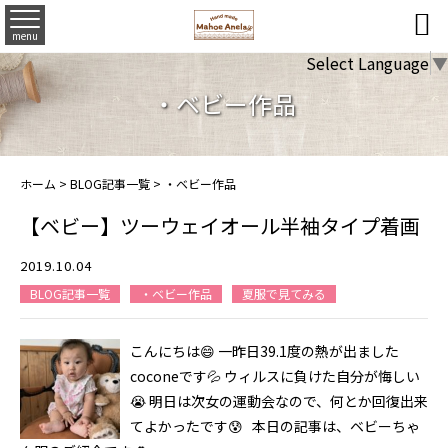

menu
Select Language
▼
・ベビー作品
ホーム
>
BLOG記事一覧
>
・ベビー作品
【ベビー】ツーウェイオール半袖タイプ着画
2019.10.04
BLOG記事一覧
・ベビー作品
夏服で見てみる
こんにちは😄 一昨日39.1度の熱が出ました
coconeです💦 ウィルスに負けた自分が悔しい
😭 明日は次女の運動会なので、何とか回復出来
てよかったです😰 本日の記事は、ベビーちゃ