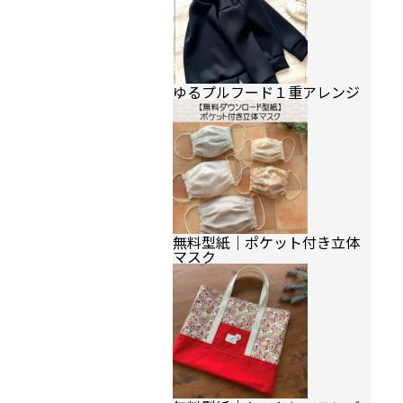
ゆるプルフード１重アレンジ
無料型紙｜ポケット付き立体
マスク