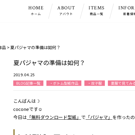
HOME
ABOUT
ITEMS
INFO
ホーム
アバウト
商品一覧
新着情
作品
>
夏パジャマの準備は如何？
夏パジャマの準備は如何？
2019.04.25
BLOG記事一覧
・ボトム型紙作品
・双子服
夏服で見てみ
こんばんは☽
coconeです☺
今日は
「無料ダウンロード型紙」
で
「パジャマ」
を作ったの