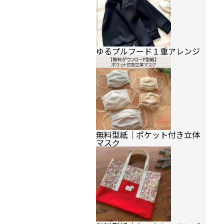
ゆるプルフード１重アレンジ
無料型紙｜ポケット付き立体
マスク