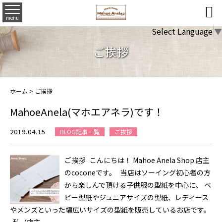

menu
Select Language
▼
ご挨拶
ホーム
>
ご挨拶
MahoeAnela(マホエアネラ)です！
2019.04.15
BLOG記事一覧
ご挨拶
ご挨拶 こんにちは！ Mahoe Anela Shop 店主
のcoconeです。 当店はソーイング初心者の方
から楽しんで頂ける子供服の型紙を中心に、 ベ
ビー型紙やジュニアサイズの型紙、レディース
やメンズといった幅広いサイズの型紙を販売しているお店です。