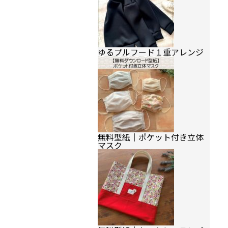
ゆるプルフード１重アレンジ
無料型紙｜ポケット付き立体
マスク