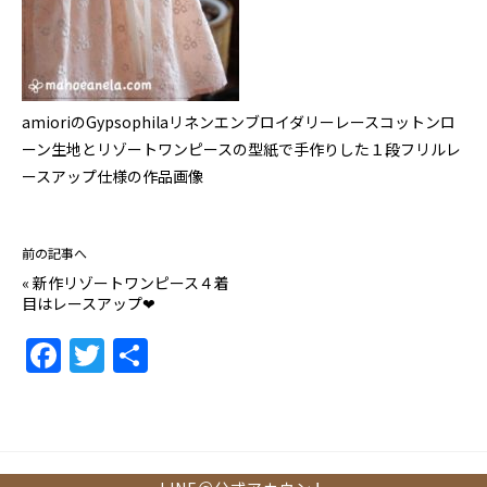
amioriのGypsophilaリネンエンブロイダリーレースコットンロ
ーン生地とリゾートワンピースの型紙で手作りした１段フリルレ
ースアップ仕様の作品画像
前の記事へ
«
新作リゾートワンピース４着
目はレースアップ❤
F
T
共
a
w
有
c
itt
e
er