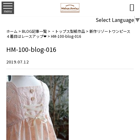

menu
Select Language
▼
ホーム
>
BLOG記事一覧
>
・トップス型紙作品
>
新作リゾートワンピース
４着目はレースアップ❤
>
HM-100-blog-016
HM-100-blog-016
2019.07.12