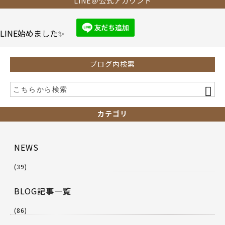
b
LINE＠公式アカウント
o
o
LINE始めました✨
k
ブログ内検索
カテゴリ
NEWS
(39)
BLOG記事一覧
(86)