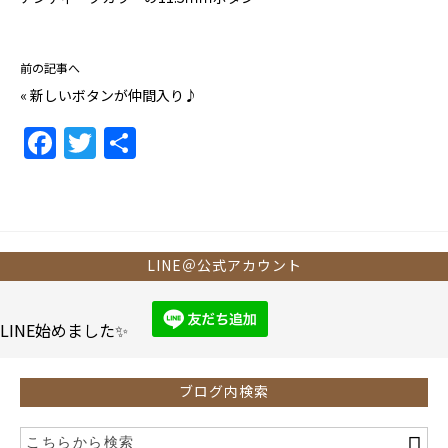
前の記事へ
«
新しいボタンが仲間入り♪
F
T
共
a
w
有
c
itt
e
er
b
LINE＠公式アカウント
o
o
LINE始めました✨
k
ブログ内検索