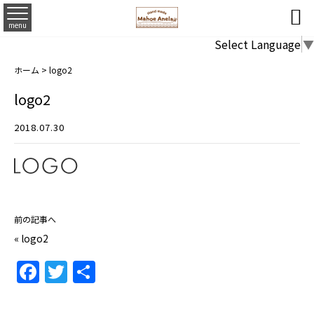

menu
Select Language
▼
ホーム
>
logo2
logo2
2018.07.30
前の記事へ
«
logo2
F
T
共
a
w
有