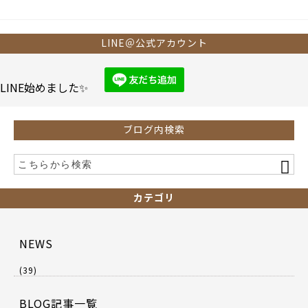
c
itt
e
er
b
LINE＠公式アカウント
o
o
LINE始めました✨
k
ブログ内検索
カテゴリ
NEWS
(39)
BLOG記事一覧