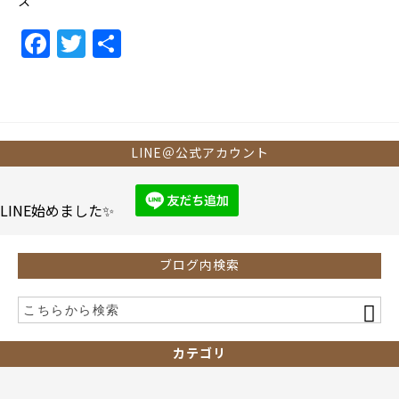
ス
F
T
共
a
w
有
c
itt
e
er
b
LINE＠公式アカウント
o
o
LINE始めました✨
k
ブログ内検索
カテゴリ