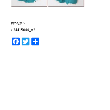
前の記事へ
«
34415044_o2
F
T
共
a
w
有
c
itt
e
er
b
o
o
k