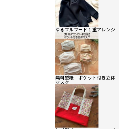
ゆるプルフード１重アレンジ
無料型紙｜ポケット付き立体
マスク