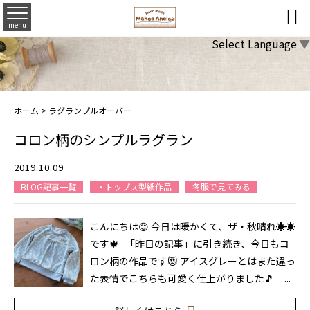

menu
Select Language
▼
ホーム
>
ラグランプルオーバー
コロン柄のシンプルラグラン
2019.10.09
BLOG記事一覧
・トップス型紙作品
冬服で見てみる
こんにちは😊 今日は暖かくて、ザ・秋晴れ☀☀
です🍁 「昨日の記事」に引き続き、今日もコ
ロン柄の作品です😻 アイスグレーとはまた違っ
た表情でこちらも可愛く仕上がりました🎵 ...