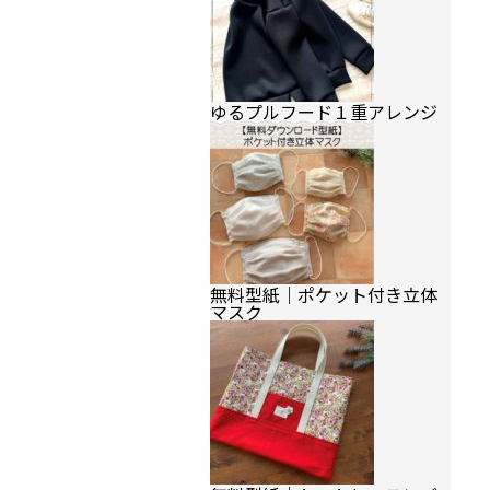
ゆるプルフード１重アレンジ
無料型紙｜ポケット付き立体
マスク