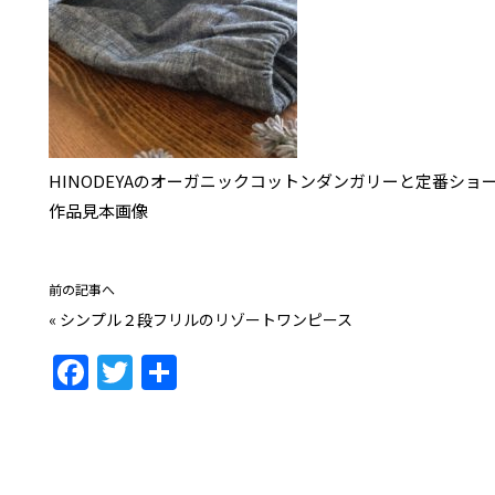
HINODEYAのオーガニックコットンダンガリーと定番シ
作品見本画像
前の記事へ
«
シンプル２段フリルのリゾートワンピース
F
T
共
a
w
有
c
itt
e
er