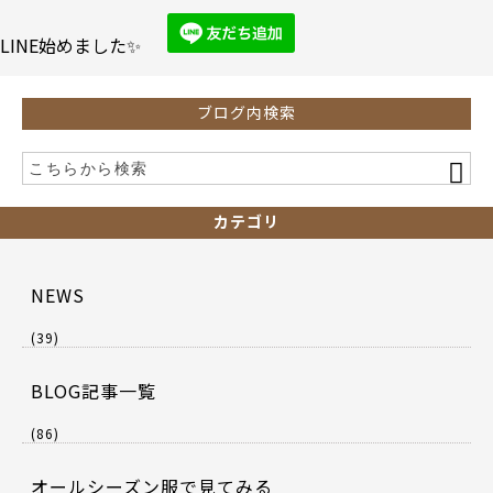
o
o
LINE始めました✨
k
ブログ内検索
カテゴリ
NEWS
(39)
BLOG記事一覧
(86)
オールシーズン服で見てみる