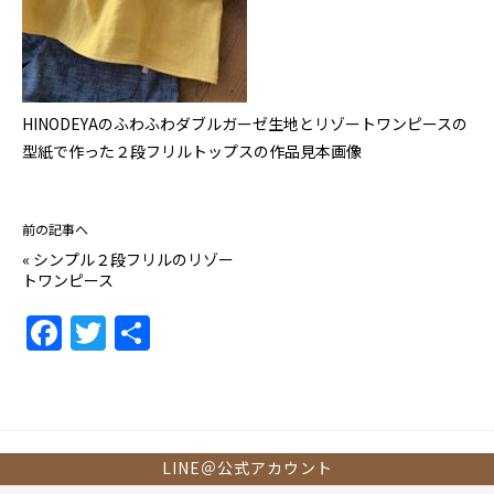
HINODEYAのふわふわダブルガーゼ生地とリゾートワンピースの
型紙で作った２段フリルトップスの作品見本画像
前の記事へ
«
シンプル２段フリルのリゾー
トワンピース
F
T
共
a
w
有
c
itt
e
er
b
LINE＠公式アカウント