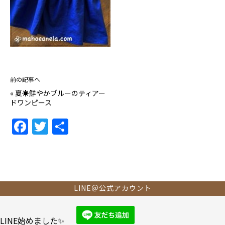
前の記事へ
«
夏☀鮮やかブルーのティアー
ドワンピース
F
T
共
a
w
有
c
itt
e
er
b
LINE＠公式アカウント
o
o
LINE始めました✨