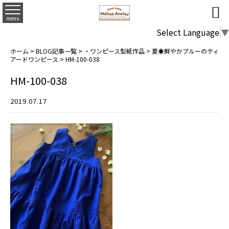

menu
Select Language
▼
ホーム
>
BLOG記事一覧
>
・ワンピース型紙作品
>
夏☀鮮やかブルーのティ
アードワンピース
>
HM-100-038
HM-100-038
2019.07.17