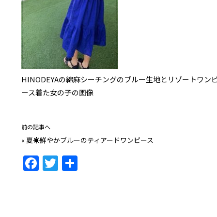
HINODEYAの綿麻シーチングのブルー生地とリゾートワ
ース着た女の子の画像
前の記事へ
«
夏☀鮮やかブルーのティアードワンピース
F
T
共
a
w
有
c
itt
e
er