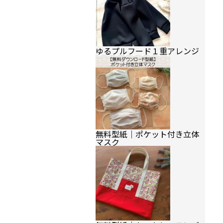
ゆるプルフード１重アレンジ
無料型紙｜ポケット付き立体
マスク