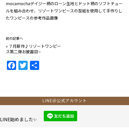
mocamochaデイジー柄のローン生地とドット柄のソフトチュー
ルを組み合わせ、リゾートワンピースの型紙を使用して手作りし
たワンピースの参考作品画像
前の記事へ
«
７月新作♪リゾートワンピー
ス第二弾お披露目✨
F
T
共
a
w
有
c
itt
e
er
b
LINE＠公式アカウント
o
o
LINE始めました✨