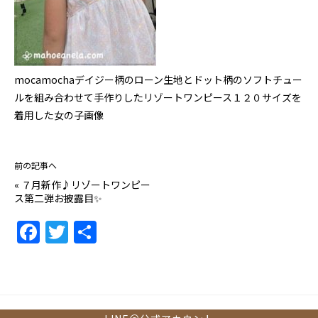
mocamochaデイジー柄のローン生地とドット柄のソフトチュー
ルを組み合わせて手作りしたリゾートワンピース１２０サイズを
着用した女の子画像
前の記事へ
«
７月新作♪リゾートワンピー
ス第二弾お披露目✨
F
T
共
a
w
有
c
itt
e
er