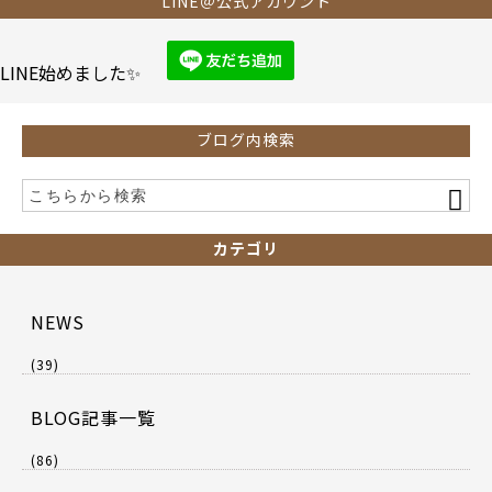
b
LINE＠公式アカウント
o
o
LINE始めました✨
k
ブログ内検索
カテゴリ
NEWS
(39)
BLOG記事一覧
(86)