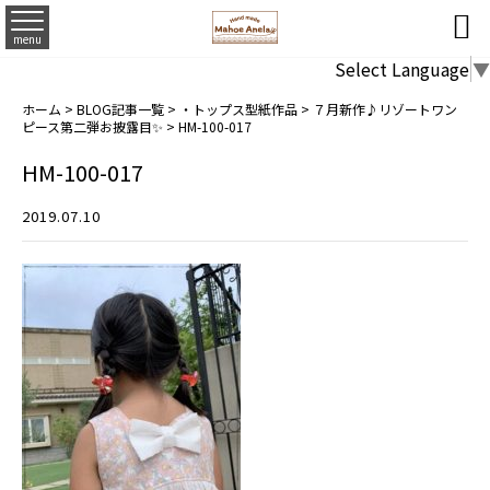

menu
Select Language
▼
ホーム
>
BLOG記事一覧
>
・トップス型紙作品
>
７月新作♪リゾートワン
ピース第二弾お披露目✨
>
HM-100-017
HM-100-017
2019.07.10