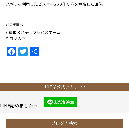
ハギレを利用したピスネームの作り方を解説した画像
前の記事へ
«
簡単３ステップ✨ピスネーム
の作り方✨
F
T
共
a
w
有
c
itt
e
er
b
LINE＠公式アカウント
o
o
LINE始めました✨
k
ブログ内検索