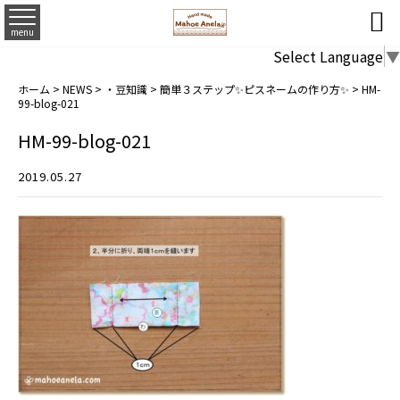

menu
Select Language
▼
ホーム
>
NEWS
>
・豆知識
>
簡単３ステップ✨ピスネームの作り方✨
>
HM-
99-blog-021
HM-99-blog-021
2019.05.27