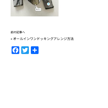
前の記事へ
«
オールインワンドッキングアレンジ方法
F
T
共
a
w
有
c
itt
e
er
b
o
o
k