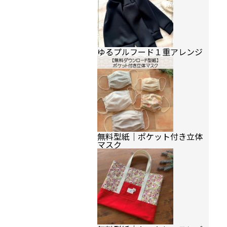
ゆるプルフード１重アレンジ
無料型紙｜ポケット付き立体
マスク