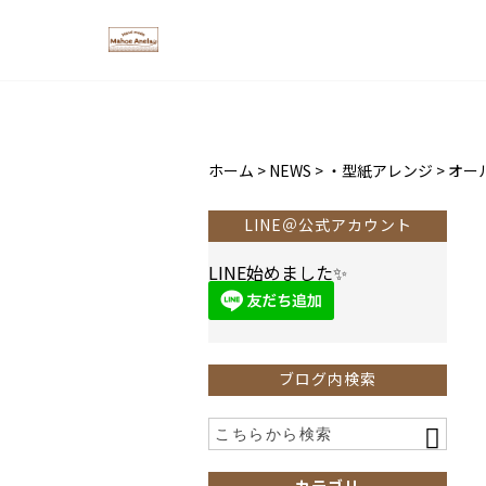
ホーム
>
NEWS
>
・型紙アレンジ
>
オー
LINE＠公式アカウント
LINE始めました✨
ブログ内検索