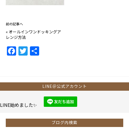
前の記事へ
«
オールインワンドッキングア
レンジ方法
F
T
共
a
w
有
c
itt
e
er
b
LINE＠公式アカウント
o
o
LINE始めました✨
k
ブログ内検索