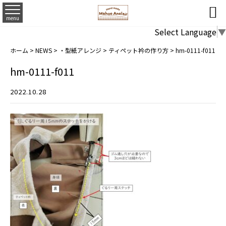

menu
Select Language
▼
ホーム
>
NEWS
>
・型紙アレンジ
>
ティペット衿の作り方
>
hm-0111-f011
hm-0111-f011
2022.10.28