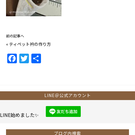
前の記事へ
«
ティペット衿の作り方
F
T
共
a
w
有
c
itt
e
er
b
LINE＠公式アカウント
o
o
LINE始めました✨
k
ブログ内検索