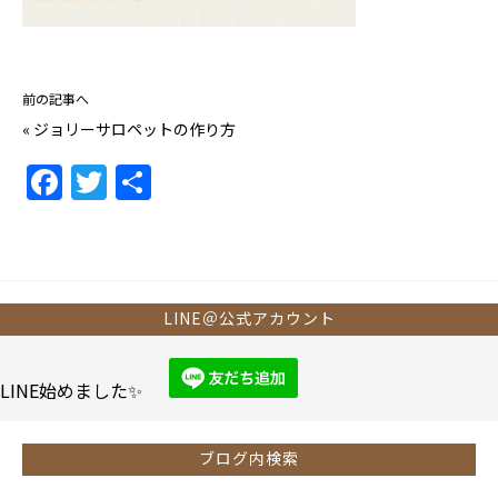
前の記事へ
«
ジョリーサロペットの作り方
F
T
共
a
w
有
c
itt
e
er
b
LINE＠公式アカウント
o
o
LINE始めました✨
k
ブログ内検索