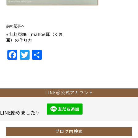
前の記事へ
«
無料型紙｜mahoe耳（くま
耳）の作り方
F
T
共
a
w
有
c
itt
e
er
b
LINE＠公式アカウント
o
o
LINE始めました✨
k
ブログ内検索