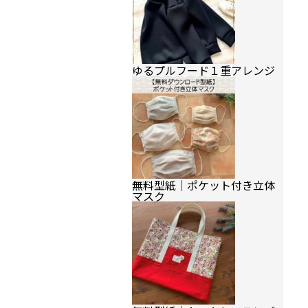
ゆるプルフード１重アレンジ
無料型紙｜ポケット付き立体
マスク