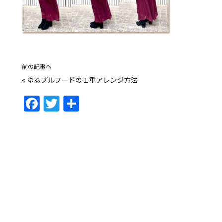
前の記事へ
«
ゆるプルフードの１重アレンジ方法
F
T
共
a
w
有
c
itt
e
er
b
o
o
k