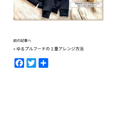
前の記事へ
«
ゆるプルフードの１重アレンジ方法
F
T
共
a
w
有
c
itt
e
er
b
o
o
k