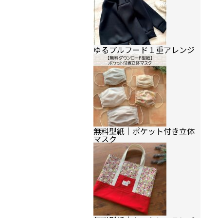
ゆるプルフード１重アレンジ
無料型紙｜ポケット付き立体
マスク