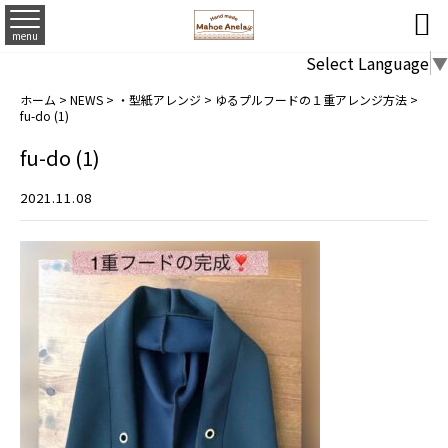

menu
Select Language
▼
ホーム
>
NEWS
>
・型紙アレンジ
>
ゆるプルフードの１重アレンジ方法
>
fu-do (1)
fu-do (1)
2021.11.08