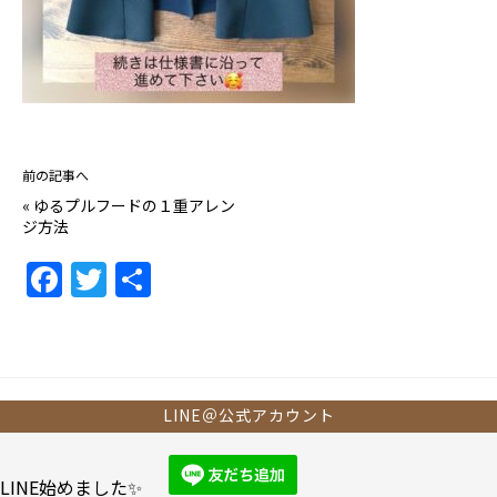
前の記事へ
«
ゆるプルフードの１重アレン
ジ方法
F
T
共
a
w
有
c
itt
e
er
b
LINE＠公式アカウント
o
o
LINE始めました✨