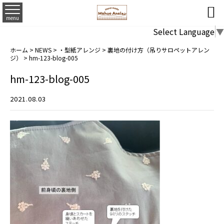

menu
Select Language
▼
ホーム
>
NEWS
>
・型紙アレンジ
>
裏地の付け方（吊りサロペットアレン
ジ）
>
hm-123-blog-005
hm-123-blog-005
2021.08.03