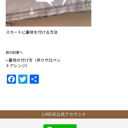
スカートに裏地を付ける方法
前の記事へ
«
裏地の付け方（吊りサロペッ
トアレンジ）
F
T
共
a
w
有
c
itt
e
er
b
LINE＠公式アカウント
o