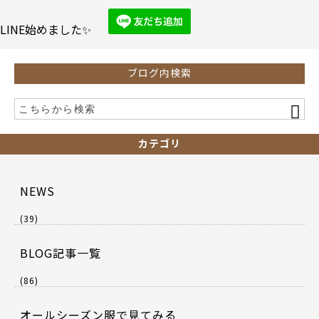
o
o
LINE始めました✨
k
ブログ内検索
カテゴリ
NEWS
(39)
BLOG記事一覧
(86)
オールシーズン服で見てみる