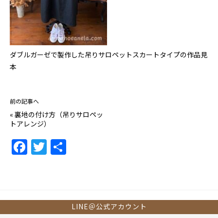
ダブルガーゼで製作した吊りサロペットスカートタイプの作品見
本
前の記事へ
«
裏地の付け方（吊りサロペッ
トアレンジ）
F
T
共
a
w
有
c
itt
e
er
b
LINE＠公式アカウント