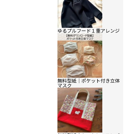
ゆるプルフード１重アレンジ
無料型紙｜ポケット付き立体
マスク