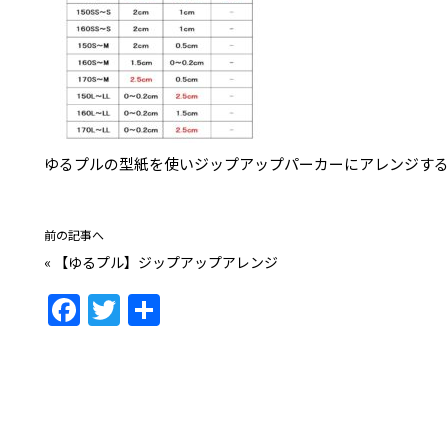
ゆるプルの型紙を使いジップアップパーカーにアレンジす
前の記事へ
«
【ゆるプル】ジップアップアレンジ
F
T
共
a
w
有
c
itt
e
er
b