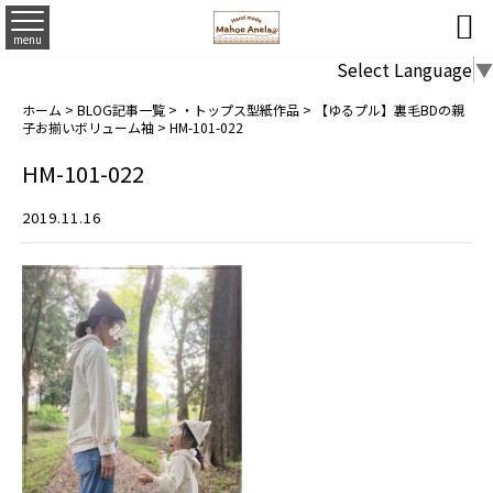

menu
Select Language
▼
ホーム
>
BLOG記事一覧
>
・トップス型紙作品
>
【ゆるプル】裏毛BDの親
子お揃いボリューム袖
>
HM-101-022
HM-101-022
2019.11.16