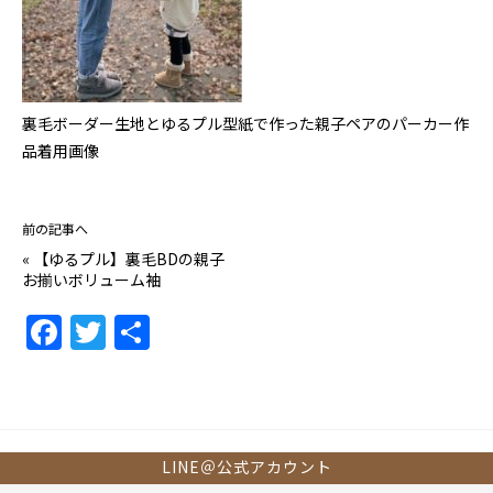
裏毛ボーダー生地とゆるプル型紙で作った親子ペアのパーカー作
品着用画像
前の記事へ
«
【ゆるプル】裏毛BDの親子
お揃いボリューム袖
F
T
共
a
w
有
c
itt
e
er
b
LINE＠公式アカウント