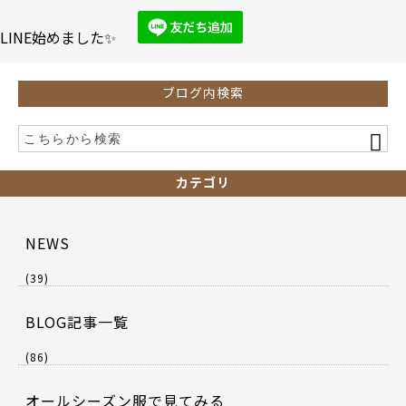
o
o
LINE始めました✨
k
ブログ内検索
カテゴリ
NEWS
(39)
BLOG記事一覧
(86)
オールシーズン服で見てみる