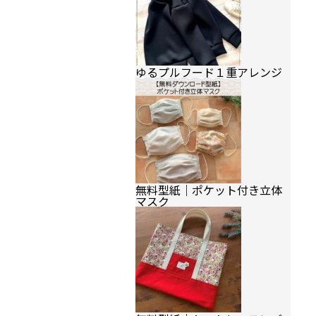
ゆるプルフード１重アレンジ
無料型紙｜ポケット付き立体
マスク