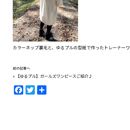
カラーネップ裏毛と、ゆるプルの型紙で作ったトレーナーワ
前の記事へ
«
【ゆるプル】ガールズワンピースご紹介♪
F
T
共
a
w
有
c
itt
e
er
b