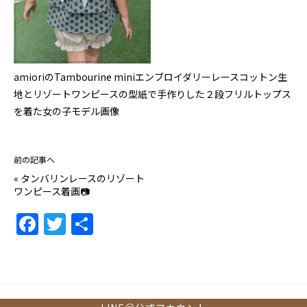
amioriのTambourine miniエンブロイダリーレースコットン生
地とリゾートワンピースの型紙で手作りした２段フリルトップス
を着た女の子モデル画像
前の記事へ
«
タンバリンレースのリゾート
ワンピース着画📷
F
T
共
a
w
有
c
itt
e
er