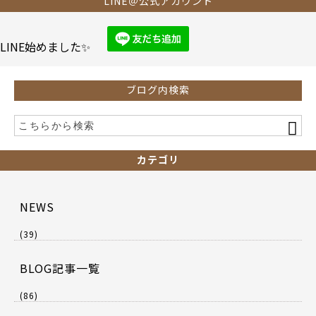
b
LINE＠公式アカウント
o
o
LINE始めました✨
k
ブログ内検索
カテゴリ
NEWS
(39)
BLOG記事一覧
(86)