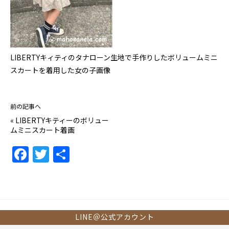
LIBERTYキィティのタナローン生地で手作りしたボリュームミニ
スカートを着用した女の子画像
前の記事へ
«
LIBERTYキティーのボリュー
ムミニスカート着画
F
T
共
a
w
有
c
itt
e
er
b
LINE＠公式アカウント