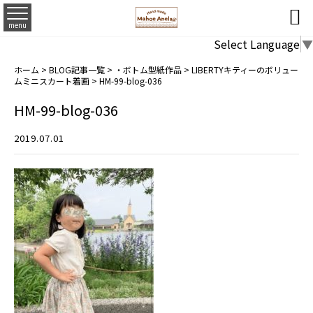

menu
Select Language
▼
ホーム
>
BLOG記事一覧
>
・ボトム型紙作品
>
LIBERTYキティーのボリュー
ムミニスカート着画
>
HM-99-blog-036
HM-99-blog-036
2019.07.01