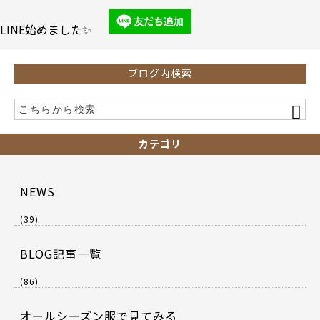
o
o
LINE始めました✨
k
ブログ内検索
カテゴリ
NEWS
(39)
BLOG記事一覧
(86)
オールシーズン服で見てみる