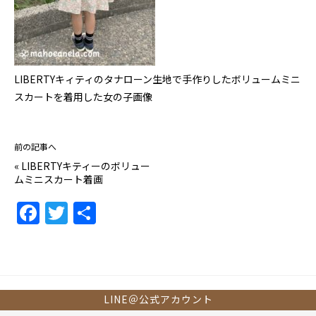
LIBERTYキィティのタナローン生地で手作りしたボリュームミニ
スカートを着用した女の子画像
前の記事へ
«
LIBERTYキティーのボリュー
ムミニスカート着画
F
T
共
a
w
有
c
itt
e
er
b
LINE＠公式アカウント