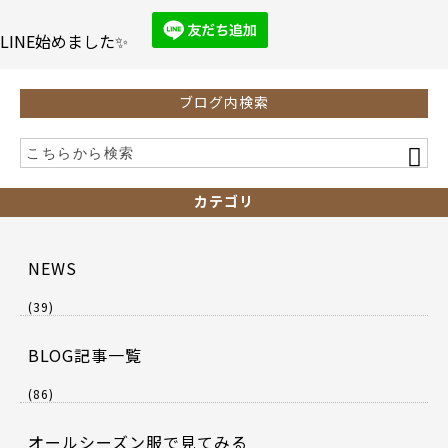
o
o
LINE始めました✨
k
ブログ内検索
カテゴリ
NEWS
(39)
BLOG記事一覧
(86)
オールシーズン服で見てみる