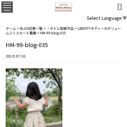

menu
Select Language
▼
ホーム
>
BLOG記事一覧
>
・ボトム型紙作品
>
LIBERTYキティーのボリュー
ムミニスカート着画
>
HM-99-blog-035
HM-99-blog-035
2019.07.01