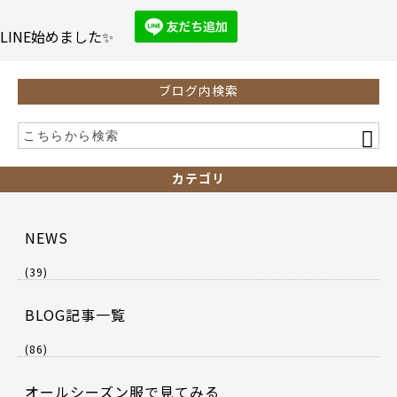
o
o
LINE始めました✨
k
ブログ内検索
カテゴリ
NEWS
(39)
BLOG記事一覧
(86)
オールシーズン服で見てみる