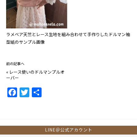
ラメベア天竺とレース生地を組み合わせて手作りしたドルマン袖
型紙のサンプル画像
前の記事へ
«
レース使いのドルマンプルオ
ーバー
F
T
共
a
w
有
c
itt
e
er
b
LINE＠公式アカウント