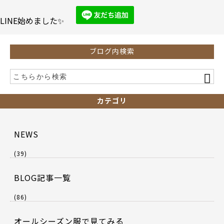
o
o
LINE始めました✨
k
ブログ内検索
カテゴリ
NEWS
(39)
BLOG記事一覧
(86)
オールシーズン服で見てみる