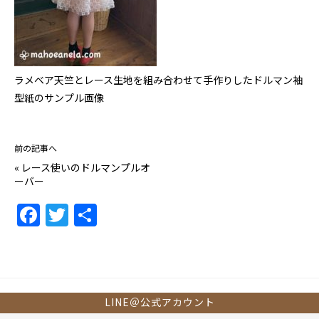
ラメベア天竺とレース生地を組み合わせて手作りしたドルマン袖
型紙のサンプル画像
前の記事へ
«
レース使いのドルマンプルオ
ーバー
F
T
共
a
w
有
c
itt
e
er
b
LINE＠公式アカウント