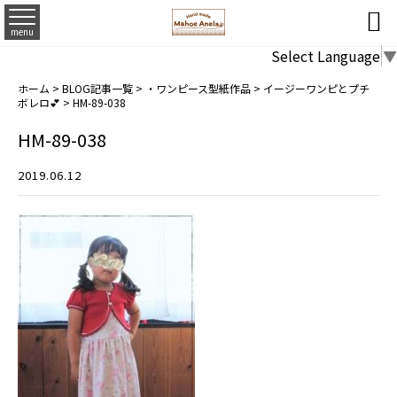

menu
Select Language
▼
ホーム
>
BLOG記事一覧
>
・ワンピース型紙作品
>
イージーワンピとプチ
ボレロ💕
>
HM-89-038
HM-89-038
2019.06.12