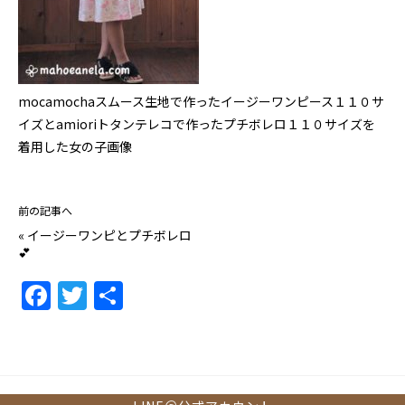
mocamochaスムース生地で作ったイージーワンピース１１０サ
イズとamioriトタンテレコで作ったプチボレロ１１０サイズを
着用した女の子画像
前の記事へ
«
イージーワンピとプチボレロ
💕
F
T
共
a
w
有
c
itt
e
er