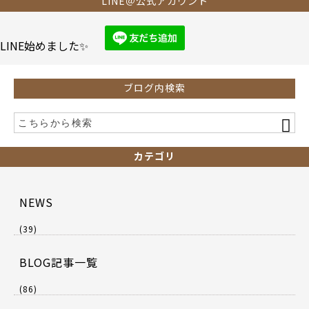
b
LINE＠公式アカウント
o
o
LINE始めました✨
k
ブログ内検索
カテゴリ
NEWS
(39)
BLOG記事一覧
(86)