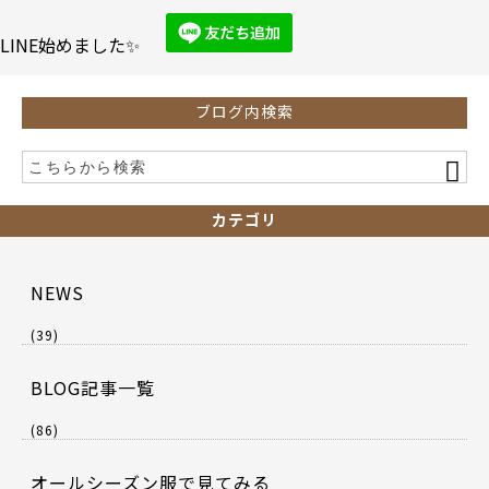
o
o
LINE始めました✨
k
ブログ内検索
カテゴリ
NEWS
(39)
BLOG記事一覧
(86)
オールシーズン服で見てみる