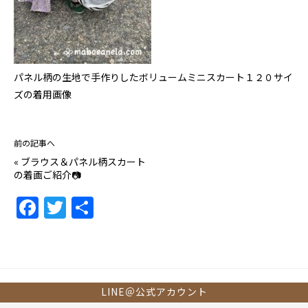
パネル柄の生地で手作りしたボリュームミニスカート１２０サイ
ズの着用画像
前の記事へ
«
ブラウス＆パネル柄スカート
の着画ご紹介📷
F
T
共
a
w
有
c
itt
e
er
b
LINE＠公式アカウント