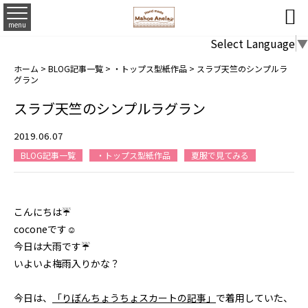

menu
Select Language
▼
ホーム
>
BLOG記事一覧
>
・トップス型紙作品
>
スラブ天竺のシンプルラ
グラン
スラブ天竺のシンプルラグラン
2019.06.07
BLOG記事一覧
・トップス型紙作品
夏服で見てみる
こんにちは☔
coconeです☺
今日は大雨です☔
いよいよ梅雨入りかな？
今日は、
「りぼんちょうちょスカートの記事」
で着用していた、