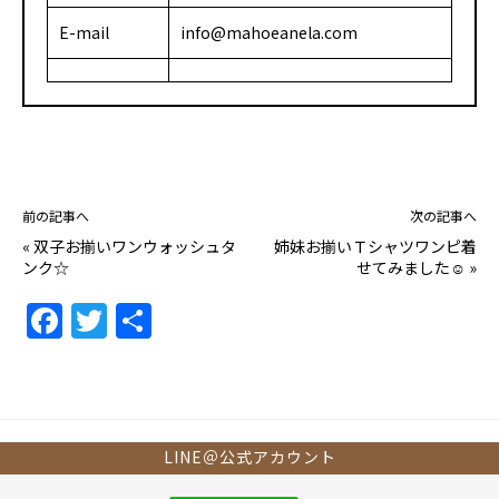
E-mail
info@mahoeanela.com
前の記事へ
次の記事へ
«
双子お揃いワンウォッシュタ
姉妹お揃いＴシャツワンピ着
ンク☆
せてみました☺
»
F
T
共
a
w
有
c
itt
e
er
b
LINE＠公式アカウント
o