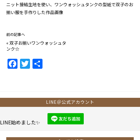
ニット接結生地を使い、ワンウォッシュタンクの型紙で双子のお
揃い服を手作りした作品画像
前の記事へ
«
双子お揃いワンウォッシュタ
ンク☆
F
T
共
a
w
有
c
itt
e
er
b
LINE＠公式アカウント
o
o
LINE始めました✨
k