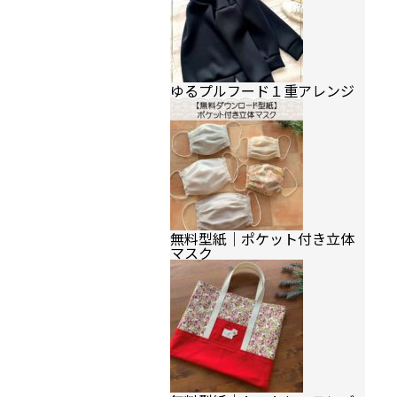
ゆるプルフード１重アレンジ
無料型紙｜ポケット付き立体
マスク