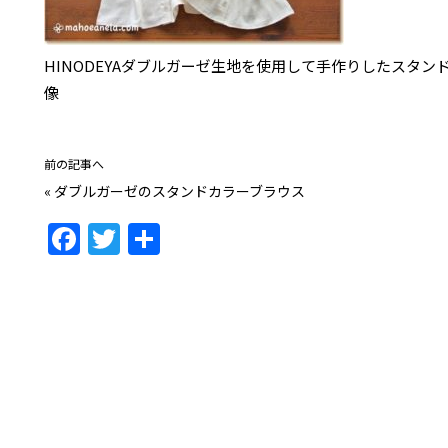
HINODEYAダブルガーゼ生地を使用して手作りしたスタ
像
前の記事へ
«
ダブルガーゼのスタンドカラーブラウス
F
T
共
a
w
有
c
itt
e
er
b
o
o