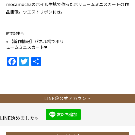
mocamochaのボイル生地で作ったボリュームミニスカートの作
品画像。ウエストリボン付き。
前の記事へ
«
【新作情報】パネル柄でボリ
ュームミニスカート❤
F
T
共
a
w
有
c
itt
e
er
b
LINE＠公式アカウント
o
o
LINE始めました✨
k