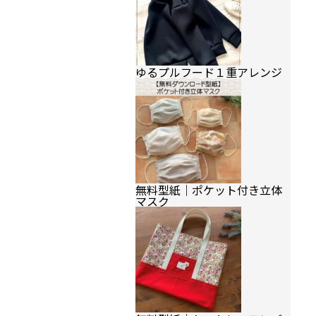
ゆるプルフード１重アレンジ
無料型紙｜ポケット付き立体
マスク