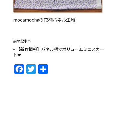
mocamochaの花柄パネル生地
前の記事へ
«
【新作情報】パネル柄でボリュームミニスカー
ト❤
F
T
共
a
w
有
c
itt
e
er
b
o
o