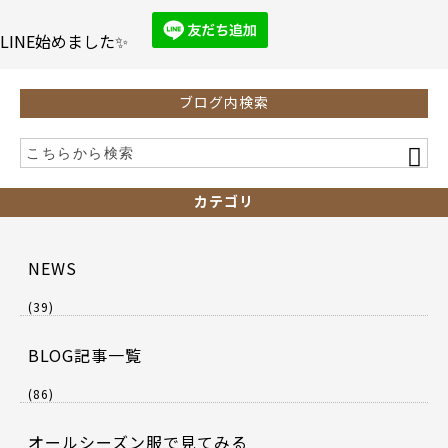
o
o
LINE始めました✨
k
ブログ内検索
カテゴリ
NEWS
(39)
BLOG記事一覧
(86)
オールシーズン服で見てみる