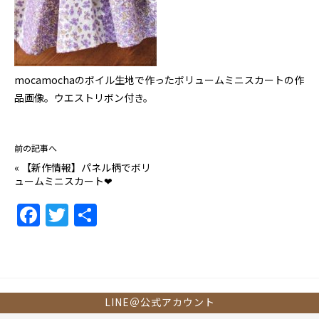
mocamochaのボイル生地で作ったボリュームミニスカートの作
品画像。ウエストリボン付き。
前の記事へ
«
【新作情報】パネル柄でボリ
ュームミニスカート❤
F
T
共
a
w
有
c
itt
e
er
b
LINE＠公式アカウント