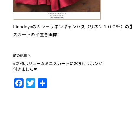
hinodeyaのカラーリネンキャンバス（リネン１００％）
スカートの平置き画像
前の記事へ
«
新作ボリュームミニスカートにおまけリボンが
付きました❤
F
T
共
a
w
有
c
itt
e
er
b
o