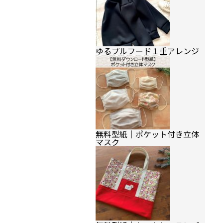
ゆるプルフード１重アレンジ
無料型紙｜ポケット付き立体
マスク