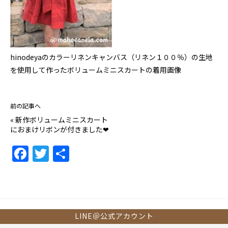
hinodeyaのカラーリネンキャンバス（リネン１００％）の生地
を使用して作ったボリュームミニスカートの着用画像
前の記事へ
«
新作ボリュームミニスカート
におまけリボンが付きました❤
F
T
共
a
w
有
c
itt
e
er
b
LINE＠公式アカウント