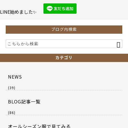
o
o
LINE始めました✨
k
ブログ内検索
カテゴリ
NEWS
(39)
BLOG記事一覧
(86)
オールシーズン服で見てみる