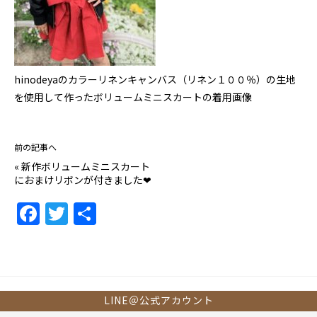
hinodeyaのカラーリネンキャンバス（リネン１００％）の生地
を使用して作ったボリュームミニスカートの着用画像
前の記事へ
«
新作ボリュームミニスカート
におまけリボンが付きました❤
F
T
共
a
w
有
c
itt
e
er
b
LINE＠公式アカウント