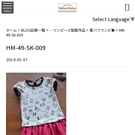

menu
Select Language
▼
ホーム
>
BLOG記事一覧
>
・ワンピース型紙作品
>
夏パフワンピ☀
>
HM-
49-SK-009
HM-49-SK-009
2019.05.07