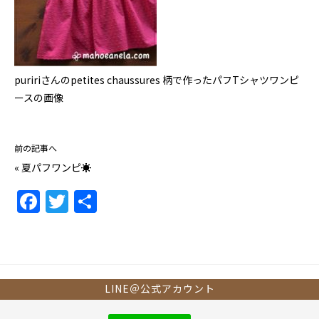
puririさんのpetites chaussures 柄で作ったパフTシャツワンピ
ースの画像
前の記事へ
«
夏パフワンピ☀
F
T
共
a
w
有
c
itt
e
er
b
LINE＠公式アカウント
o