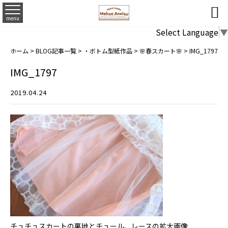

menu
Select Language
▼
ホーム
>
BLOG記事一覧
>
・ボトム型紙作品
>
🌸春スカート🌸
>
IMG_1797
IMG_1797
2019.04.24
チュチュスカートの裏地とチュール、レースの拡大画像