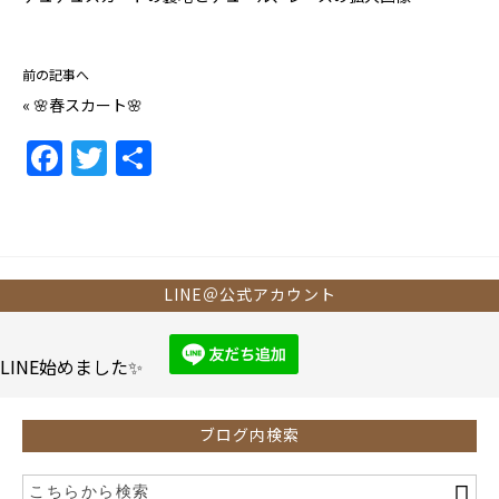
前の記事へ
«
🌸春スカート🌸
F
T
共
a
w
有
c
itt
e
er
b
LINE＠公式アカウント
o
o
LINE始めました✨
k
ブログ内検索